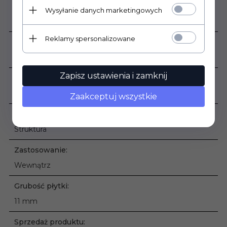
Mrozoodporność:
Wysyłanie danych marketingowych
Nie
Reklamy spersonalizowane
Ilość sztuk w opakowaniu:
2
Zapisz ustawienia i zamknij
Ilość m2 w opakowaniu:
0,95
Zaakceptuj wszystkie
Rodzaj powierzchni:
Struktura
Zastosowanie:
Wewnątrz
Grubość płytki:
11 mm
Sprzedaż produktu: