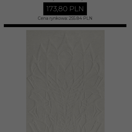
173,
80
PLN
Cena rynkowa:
255.84 PLN