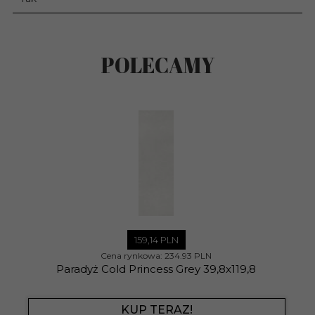
POLECAMY
159,
14
PLN
Cena rynkowa:
234.93 PLN
Paradyż Cold Princess Grey 39,8x119,8
KUP TERAZ!