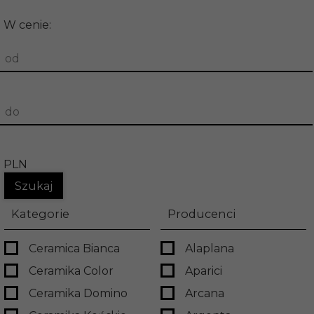
W cenie:
od
do
PLN
Kategorie
Producenci
Ceramica Bianca
Alaplana
Ceramika Color
Aparici
Ceramika Domino
Arcana