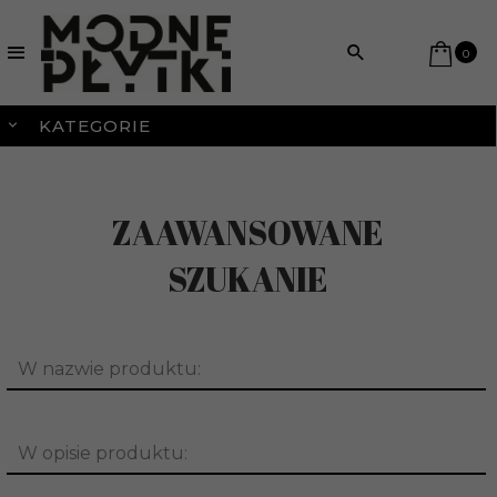
0
KATEGORIE
ZAAWANSOWANE
SZUKANIE
W nazwie produktu:
W opisie produktu: