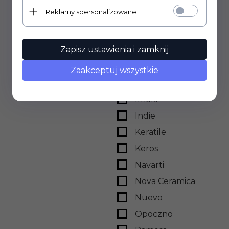
Gayafores
Reklamy spersonalizowane
Geotiles
Goetan
Zapisz ustawienia i zamknij
Golden Tile
Granito Forte
Zaakceptuj wszystkie
Halcon
Imola
Indie
Keratile
Keros
Navarti
Nova Ceramica
Nuevo
Opoczno