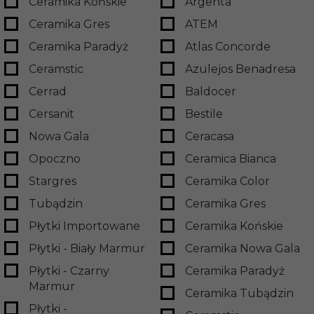
Ceramika Końskie
Argenta
Ceramika Gres
ATEM
Ceramika Paradyż
Atlas Concorde
Ceramstic
Azulejos Benadresa
Cerrad
Baldocer
Cersanit
Bestile
Nowa Gala
Ceracasa
Opoczno
Ceramica Bianca
Stargres
Ceramika Color
Tubądzin
Ceramika Gres
Płytki Importowane
Ceramika Końskie
Płytki - Biały Marmur
Ceramika Nowa Gala
Płytki - Czarny
Ceramika Paradyż
Marmur
Ceramika Tubądzin
Płytki -