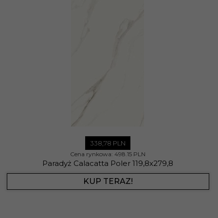
338,
78
PLN
Cena rynkowa:
498.15 PLN
Paradyż Calacatta Poler 119,8x279,8
KUP TERAZ!