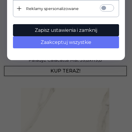
Reklamy spersonalizowane
Zapisz ustawienia i zamknij
Zaakceptuj wszystkie
142,
90
PLN
Cena rynkowa:
210.33 PLN
Paradyż Calacatta Mat 59,8x119,8
KUP TERAZ!