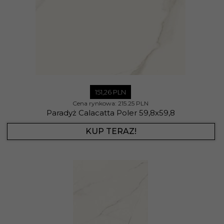
151,
26
PLN
Cena rynkowa:
215.25 PLN
Paradyż Calacatta Poler 59,8x59,8
KUP TERAZ!