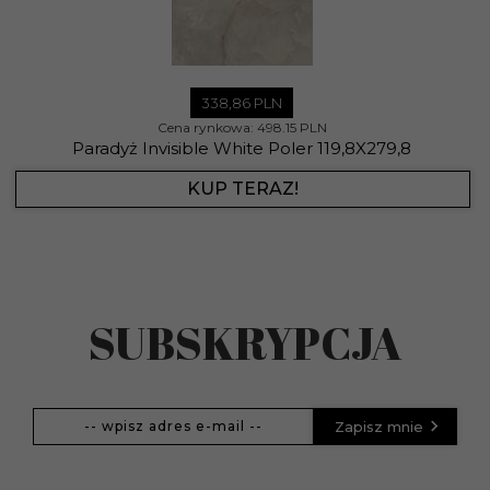
338,
86
PLN
Cena rynkowa:
498.15 PLN
Paradyż Invisible White Poler 119,8X279,8
KUP TERAZ!
SUBSKRYPCJA
Zapisz mnie