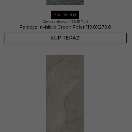
338,
86
PLN
Cena rynkowa:
498.15 PLN
Paradyż Invisible Green Poler 119,8X279,8
KUP TERAZ!