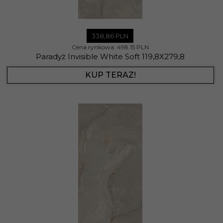
338,
86
PLN
Cena rynkowa:
498.15 PLN
Paradyż Invisible White Soft 119,8X279,8
KUP TERAZ!