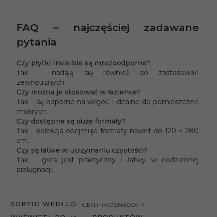
FAQ – najczęściej zadawane
pytania
Czy płytki Invisible są mrozoodporne?
Tak – nadają się również do zastosowań
zewnętrznych.
Czy można je stosować w łazience?
Tak – są odporne na wilgoć i idealne do pomieszczeń
mokrych.
Czy dostępne są duże formaty?
Tak – kolekcja obejmuje formaty nawet do 120 × 280
cm.
Czy są łatwe w utrzymaniu czystości?
Tak – gres jest praktyczny i łatwy w codziennej
pielęgnacji.
SORT
SORTUJ WEDŁUG:
CENY (ROSNĄCO)
POP
WYŚWIETL PO
PRODUKTÓW