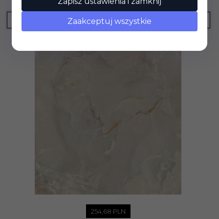
Zapisz ustawienia i zamknij
Paradyż Invisible White Mat 119,8x119,8
KUP TERAZ!
Zaakceptuj wszystkie
254,
68
PLN