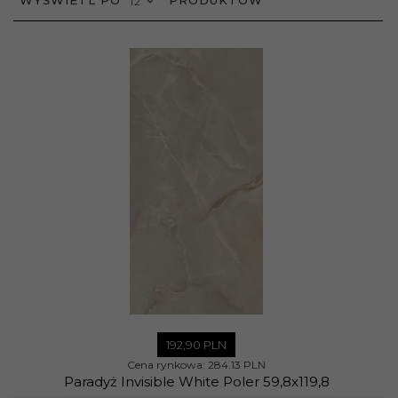
12
192,
90
PLN
Cena rynkowa:
284.13 PLN
Paradyż Invisible White Poler 59,8x119,8