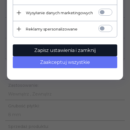
Mrozoodporność:
szkoleniu.
Tak
Zapraszamy do kontaktu od 7 sierpnia 2026
Wysyłanie danych marketingowych
Ilość sztuk w opakowaniu:
Reklamy spersonalizowane
2
Ilość m2 w opakowaniu:
Zapisz ustawienia i zamknij
1,43
Zaakceptuj wszystkie
Rodzaj powierzchni:
Gładka matowa
Zastosowanie:
Wewnątrz , Zewnątrz
Grubość płytki:
8 mm
Sprzedaż produktu: