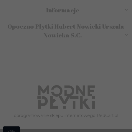
Informacje
Opoczno Płytki Hubert Nowicki Urszula
Nowicka S.C.
sklep@modneplytki.pl
oprogramowanie sklepu internetowego
RedCart.pl