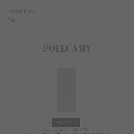
Rektyfikacja:
Tak
POLECAMY
338,
86
PLN
Cena rynkowa:
498.15 PLN