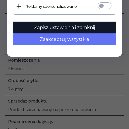
Reklamy spersonalizowane
0,71
Rodzaj powierzchni:
Zapisz ustawienia i zamknij
Płytka klinkierowa matowa strukturalna
Zaakceptuj wszystkie
Zastosowanie:
Zewnątrz
Pomieszczenia:
Elewacja
Grubość płytki:
7,4 mm
Sprzedaż produktu:
Produkt sprzedawany na pełne opakowania
Podana cena dotyczy: