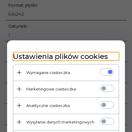
Format płytki:
6,6x24,5
Gatunek:
1
Kolor:
Ustawienia plików cookies
Brown
Klasa ścieralności:
Wymagane ciasteczka
Nie dotyczy
Mrozoodporność:
Marketingowe ciasteczka
Tak
Analityczne ciasteczka
Ilość sztuk w opakowaniu:
44
Wysyłanie danych marketingowych
Ilość m2 w opakowaniu: