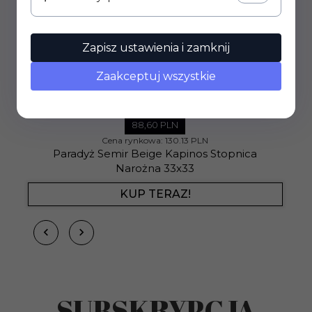
Zapisz ustawienia i zamknij
Zaakceptuj wszystkie
88,
60
PLN
Cena rynkowa:
130.13 PLN
Paradyż Semir Beige Kapinos Stopnica
Narożna 33x33
KUP TERAZ!
SUBSKRYPCJA