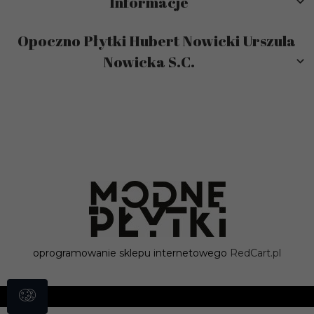
Informacje
Opoczno Płytki Hubert Nowicki Urszula
Nowicka S.C.
sklep@modneplytki.pl
oprogramowanie sklepu internetowego
RedCart.pl