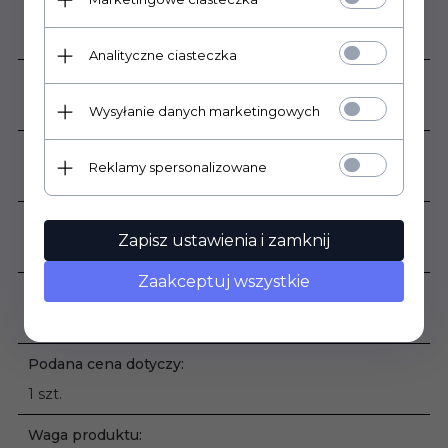
Ilość sztuk w opakowaniu:
10
Analityczne ciasteczka
Rodzaj powierzchni:
Połysk
Wysyłanie danych marketingowych
Zastosowanie:
Reklamy spersonalizowane
Wewnątrz
Grubość płytki:
Zapisz ustawienia i zamknij
10 mm
Zaakceptuj wszystkie
Sprzedaż produktu:
Produkt sprzedawany na szruki
Podana cena dotyczy:
1 szt.
Waga produktu: