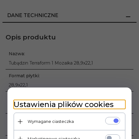
DANE TECHNICZNE
Opis produktu
Nazwa:
Tubądzin Terraform 1 Mozaika 28,9x22,1
Format płytki:
28,9x22,1
Gatunek:
Ustawienia plików cookies
1
Mrozoodporność:
Wymagane ciasteczka
Nie
Marketingowe ciasteczka