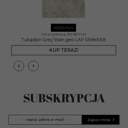
145,
90
PLN
Cena rynkowa:
199.88 PLN
Tubądzin Grey Stain geo LAP 59,8x59,8
KUP TERAZ!
SUBSKRYPCJA
Zapisz mnie