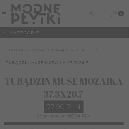
0
KATEGORIE
STRONA GŁÓWNA
TUBĄDZIN
MUSE
TUBĄDZIN MUSE MOZAIKA 37,3X26,7
TUBĄDZIN MUSE MOZAIKA
37,3X26,7
77,
90
PLN
Cena rynkowa:
103.94 PLN