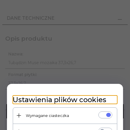
DANE TECHNICZNE
Opis produktu
Nazwa:
Tubądzin Muse mozaika 37,3x26,7
Format płytki:
37,3x26,7
Gatunek:
Ustawienia plików cookies
1
×
Przerwa pracy sklepu
Wymagane ciasteczka
Mrozoodporność:
Nie