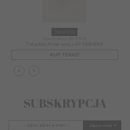
138,
60
PLN
Cena rynkowa:
189.91 PLN
Tubądzin Muse ivory LAP 59,8x59,8
KUP TERAZ!
SUBSKRYPCJA
Zapisz mnie