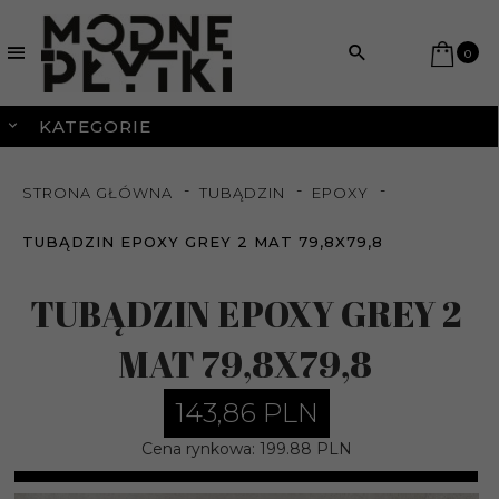
0
KATEGORIE
STRONA GŁÓWNA
TUBĄDZIN
EPOXY
TUBĄDZIN EPOXY GREY 2 MAT 79,8X79,8
TUBĄDZIN EPOXY GREY 2
MAT 79,8X79,8
143,
86
PLN
Cena rynkowa:
199.88 PLN