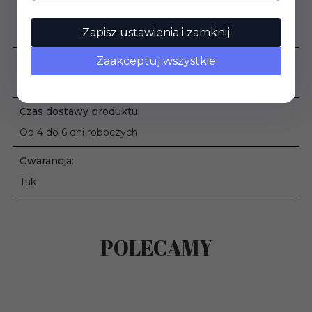
Podana cena dotyczy:
Zapisz ustawienia i zamknij
1 szt.
Zaakceptuj wszystkie
Waga produktu:
0,30 kg
Czas dostawy produktu:
Od 4 do 6 dni roboczych
Gwarancja:
Tak
POLECAMY