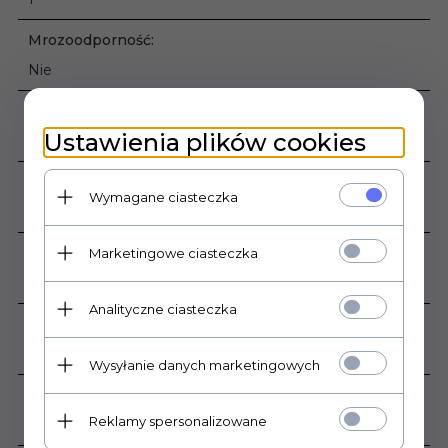
Mrozoodporność:
Nie
Ilość sztuk w opakowaniu:
Ustawienia plików cookies
14
Rodzaj powierzchni:
Wymagane ciasteczka
Połysk
Zastosowanie:
Marketingowe ciasteczka
Wewnątrz
Analityczne ciasteczka
Grubość płytki:
10 mm
Wysyłanie danych marketingowych
Sprzedaż produktu:
Reklamy spersonalizowane
Produkt sprzedawany na sztuki