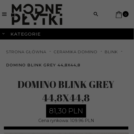
0
KATEGORIE
STRONA GŁÓWNA
CERAMIKA DOMINO
BLINK
DOMINO BLINK GREY 44,8X44,8
DOMINO BLINK GREY
44,8X44,8
81,
30
PLN
Cena rynkowa:
109.96 PLN