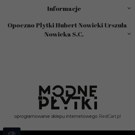
Informacje
Opoczno Płytki Hubert Nowicki Urszula
Nowicka S.C.
sklep@modneplytki.pl
oprogramowanie sklepu internetowego
RedCart.pl