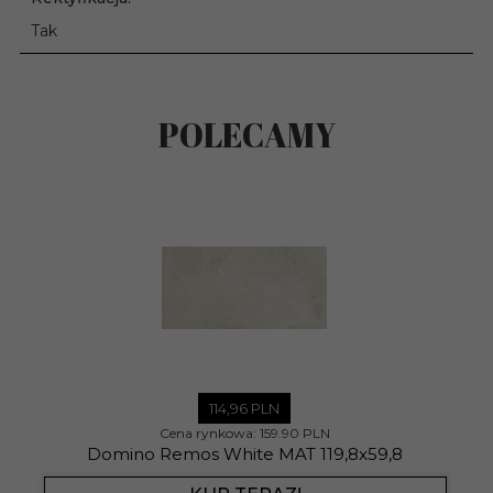
Tak
POLECAMY
114,
96
PLN
Cena rynkowa:
159.90 PLN
Domino Remos White MAT 119,8x59,8
D