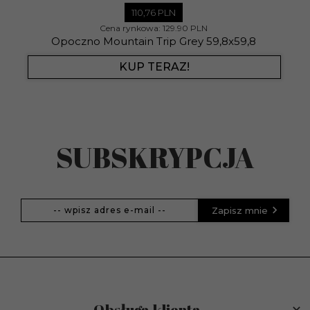
110,
76
PLN
Cena rynkowa:
129.90 PLN
Opoczno Mountain Trip Grey 59,8x59,8
KUP TERAZ!
SUBSKRYPCJA
Zapisz mnie
Obsługa klienta