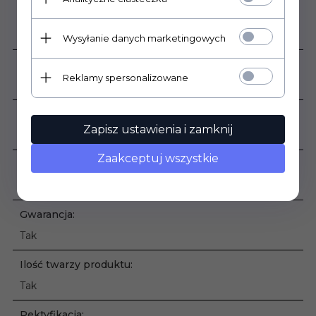
Sprzedaż produktu:
Produkt sprzedawany na pełne opakowania
Wysyłanie danych marketingowych
Podana cena dotyczy:
Reklamy spersonalizowane
1 m2
Waga opakowania:
Zapisz ustawienia i zamknij
32,95 kg
Zaakceptuj wszystkie
Czas dostawy produktu:
Od 3 do 6 dni roboczych
Gwarancja:
Tak
Ilość twarzy produktu:
Tak
Rektyfikacja: