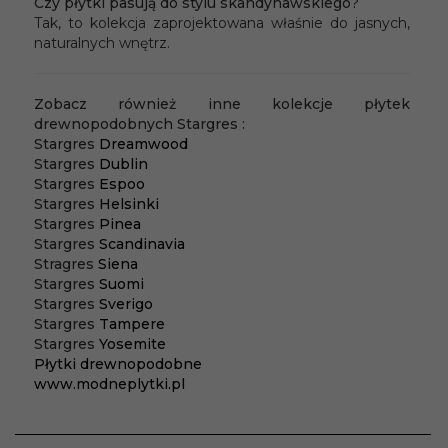
Czy płytki pasują do stylu skandynawskiego?
Tak, to kolekcja zaprojektowana właśnie do jasnych,
naturalnych wnętrz.
Zobacz również inne kolekcje płytek
drewnopodobnych Stargres :
Stargres
Dreamwood
Stargres
Dublin
Stargres
Espoo
Stargres
Helsinki
Stargres
Pinea
Stargres
Scandinavia
Stragres
Siena
Stargres
Suomi
Stargres
Sverigo
Stargres
Tampere
Stargres
Yosemite
Płytki drewnopodobne
www.modneplytki.pl