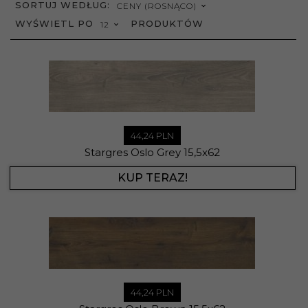
SORT
SORTUJ WEDŁUG:
CENY (ROSNĄCO)
POP
WYŚWIETL PO
PRODUKTÓW
12
44,
24
PLN
Stargres Oslo Grey 15,5x62
KUP TERAZ!
44,
24
PLN