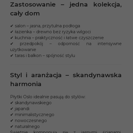
Zastosowanie – jedna kolekcja,
cały dom
✔ salon – jasna, przytulna podłoga
✔ łazienka – drewno bez ryzyka wilgoci
✔ kuchnia – praktyczność i łatwe czyszczenie
✔ przedpokój – odporność na intensywne
użytkowanie
✔ taras i balkon – spójność stylu
Styl i aranżacja – skandynawska
harmonia
Płytki Oslo idealnie pasują do stylów:
✔ skandynawskiego
✔ japandi
✔ minimalistycznego
✔ nowoczesnego
✔ naturalnego
Świetnie komponują się z jasnymi ścianami,