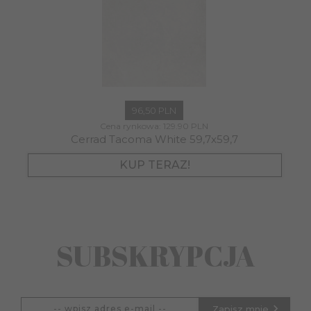
96,
50
PLN
Cena rynkowa:
129.90 PLN
Cerrad Tacoma White 59,7x59,7
KUP TERAZ!
SUBSKRYPCJA
Zapisz mnie