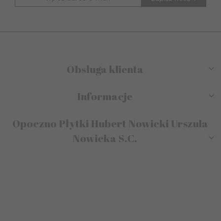
Obsługa klienta
Informacje
Opoczno Płytki Hubert Nowicki Urszula
Nowicka S.C.
sklep@modneplytki.pl