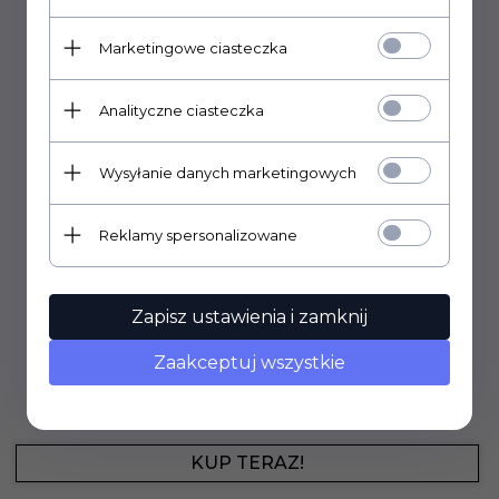
Marketingowe ciasteczka
Analityczne ciasteczka
Wysyłanie danych marketingowych
Reklamy spersonalizowane
Zapisz ustawienia i zamknij
211,
80
PLN
Zaakceptuj wszystkie
Cena rynkowa:
289.90 PLN
Cerrad Marmo Thassos White Poler 59,7x119,7
KUP TERAZ!