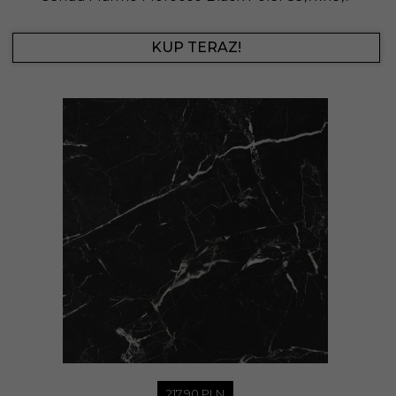
KUP TERAZ!
217,
90
PLN