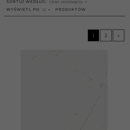
SORT
SORTUJ WEDŁUG:
CENY (ROSNĄCO)
POP
WYŚWIETL PO
PRODUKTÓW
12
1
2
»