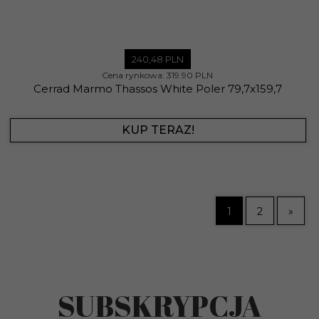
240,
48
PLN
Cena rynkowa:
319.90 PLN
Cerrad Marmo Thassos White Poler 79,7x159,7
KUP TERAZ!
1
2
»
SUBSKRYPCJA