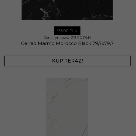
155,
90
PLN
Cena rynkowa:
213.90 PLN
Cerrad Marmo Morocco Black 79,7x79,7
KUP TERAZ!