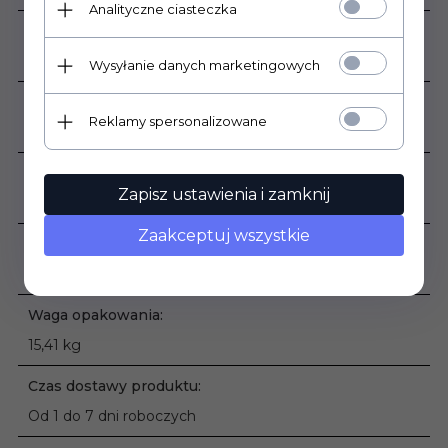
Analityczne ciasteczka
Grubość płytki:
1 cm
Wysyłanie danych marketingowych
Sprzedaż produktu:
Reklamy spersonalizowane
Produkt sprzedawany na sztuki
Podana cena dotyczy:
Zapisz ustawienia i zamknij
1 szt.
Zaakceptuj wszystkie
Waga produktu:
2,20 kg
Waga opakowania:
15,41 kg
Czas dostawy produktu:
Od 1 do 7 dni roboczych