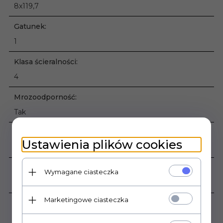
8x119,7
Gatunek:
1
Klasa ścieralności:
4
Mrozoodporność:
Tak
Ilość sztuk w opakowaniu:
Ustawienia plików cookies
7
Rodzaj powierzchni:
Wymagane ciasteczka
Gładka matowa
Marketingowe ciasteczka
Zastosowanie:
Wewnątrz , Zewnątrz