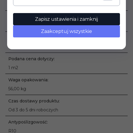
Wewnątrz , Zewnątrz
Grubość płytki:
Zapisz ustawienia i zamknij
8 mm
Zaakceptuj wszystkie
Sprzedaż produktu:
Produkt sprzedawany na pełne opakowania
Podana cena dotyczy:
1 m2
Waga opakowania:
56,00 kg
Czas dostawy produktu:
Od 3 do 5 dni roboczych
Antypoślizgowość:
R10