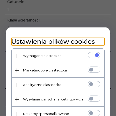
Gatunek:
1
Klasa ścieralności:
4
Mrozoodporność:
Ustawienia plików cookies
Tak
Wymagane ciasteczka
Ilość sztuk w opakowaniu:
2
Marketingowe ciasteczka
Ilość m2 w opakowaniu:
2,87
Analityczne ciasteczka
Rodzaj powierzchni:
Wysyłanie danych marketingowych
Lappato
Zastosowanie:
Reklamy spersonalizowane