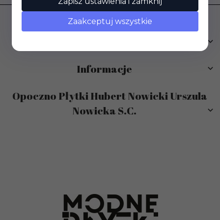
Zapisz ustawienia i zamknij
Zaakceptuj wszystkie
Obsługa klienta
Informacje
Opoczno Płytki Hubert Nowicki Urszula
Nowicka S.C.
sklep@modneplytki.pl