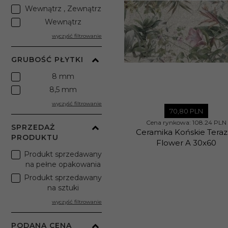
Wewnątrz , Zewnątrz
Wewnątrz
wyczyść filtrowanie
GRUBOŚĆ PŁYTKI
8 mm
8,5 mm
wyczyść filtrowanie
70,
80
PLN
Cena rynkowa:
108.24 PLN
SPRZEDAŻ
Ceramika Końskie Tera
PRODUKTU
Flower A 30x60
Produkt sprzedawany
na pełne opakowania
Produkt sprzedawany
na sztuki
wyczyść filtrowanie
PODANA CENA