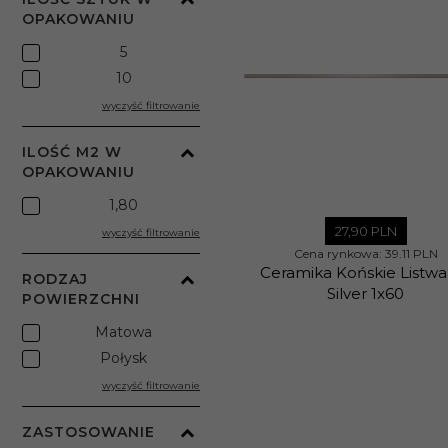
OPAKOWANIU
5
10
wyczyść filtrowanie
ILOŚĆ M2 W
OPAKOWANIU
1,80
27,
90
PLN
wyczyść filtrowanie
Cena rynkowa:
39.11 PLN
Ceramika Końskie Listwa
RODZAJ
Silver 1x60
POWIERZCHNI
Matowa
Połysk
wyczyść filtrowanie
ZASTOSOWANIE