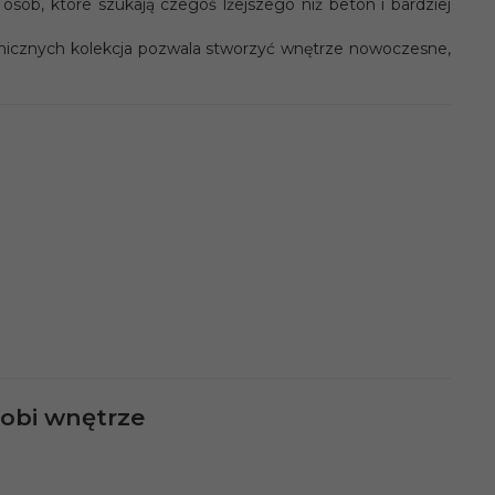
osób, które szukają czegoś lżejszego niż beton i bardziej
anicznych kolekcja pozwala stworzyć wnętrze nowoczesne,
robi wnętrze