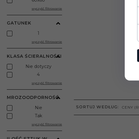
60x60
wyczyść filtrowanie
GATUNEK
1
wyczyść filtrowanie
KLASA ŚCIERALNOŚCI
Nie dotyczy
4
wyczyść filtrowanie
MROZOODPORNOŚĆ
SORT
SORTUJ WEDŁUG:
Nie
CENY (
Tak
wyczyść filtrowanie
ILOŚĆ SZTUK W