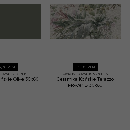
4,
76
PLN
70,
80
PLN
nkowa:
97.17 PLN
Cena rynkowa:
108.24 PLN
ńskie Olive 30x60
Ceramika Końskie Terazzo
Flower B 30x60