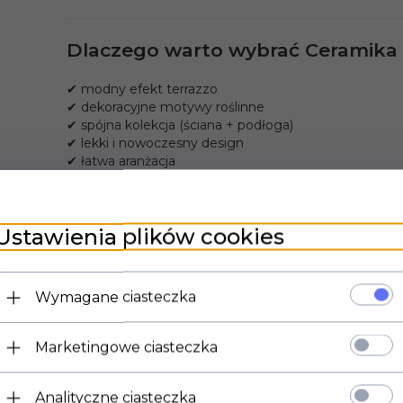
Dlaczego warto wybrać Ceramika 
✔ modny efekt terrazzo
✔ dekoracyjne motywy roślinne
✔ spójna kolekcja (ściana + podłoga)
✔ lekki i nowoczesny design
✔ łatwa aranżacja
To kolekcja dla osób, które chcą „czegoś więcej niż st
Ustawienia plików cookies
Najczęściej zadawane pytania – C
Wymagane ciasteczka
Czy płytki nadają się do łazienki?
Marketingowe ciasteczka
Tak, są odporne na wilgoć i idealne do stref mokrych.
Analityczne ciasteczka