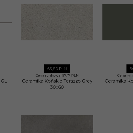
63,
80
PLN
6
Cena rynkowa:
97.17 PLN
Cena ry
 GL
Ceramika Końskie Terazzo Grey
Ceramika Ko
30x60