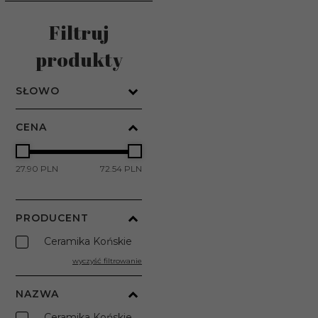
Filtruj
produkty
SŁOWO
CENA
27.90 PLN
72.54 PLN
PRODUCENT
Ceramika Końskie
wyczyść filtrowanie
NAZWA
Ceramika Końskie