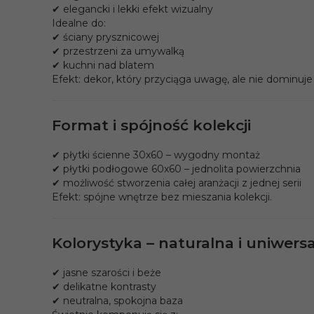
✔ elegancki i lekki efekt wizualny
Idealne do:
✔ ściany prysznicowej
✔ przestrzeni za umywalką
✔ kuchni nad blatem
Efekt: dekor, który przyciąga uwagę, ale nie dominuje
Format i spójność kolekcji
✔ płytki ścienne 30x60 – wygodny montaż
✔ płytki podłogowe 60x60 – jednolita powierzchnia
✔ możliwość stworzenia całej aranżacji z jednej serii
Efekt: spójne wnętrze bez mieszania kolekcji.
Kolorystyka – naturalna i uniwers
✔ jasne szarości i beże
✔ delikatne kontrasty
✔ neutralna, spokojna baza