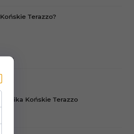
Końskie Terazzo?
andard”.
FAQ
eramika Końskie Terazzo