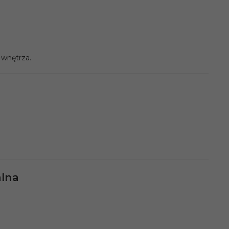
 wnętrza.
alna