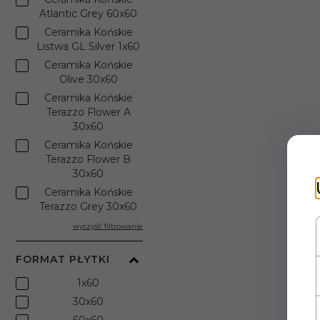
Atlantic Grey 60x60
Ceramika Końskie
Listwa GL Silver 1x60
Ceramika Końskie
Olive 30x60
Ceramika Końskie
Terazzo Flower A
30x60
Ceramika Końskie
Terazzo Flower B
30x60
Ceramika Końskie
Terazzo Grey 30x60
wyczyść filtrowanie
FORMAT PŁYTKI
1x60
30x60