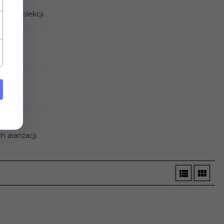
tem kolekcji.
kich.
 aranżacji.