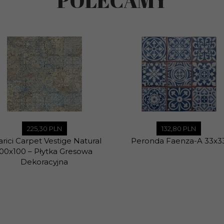
POLECAMY
225,
30
PLN
132,
80
PLN
rici Carpet Vestige Natural
Peronda Faenza-A 33x3
 na pełne opakowania
100x100 – Płytka Gresowa
Dekoracyjna