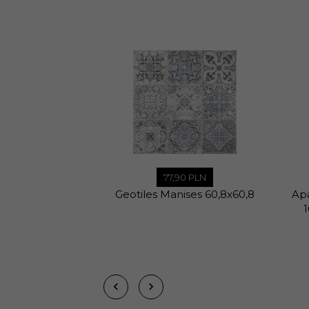
opakowaniu:
Ilość m2 w
1,28
opakowaniu:
Rodzaj
Matowa
powierzchni:
Zastosowanie:
Wewnątrz ,Zewnątrz
Grubość płytki:
10,2 mm
77,
90
PLN
Sprzedaż
Geotiles Manises 60,8x60,8
Apa
Produkt sprzedawany
produktu:
Podana cena
1 m2
dotyczy:
Waga
31,20 kg
opakowania: