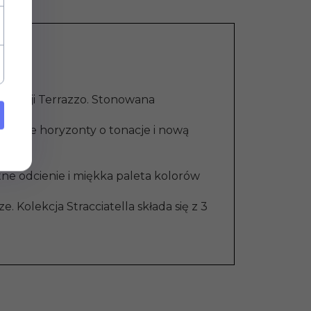
olekcji Terrazzo. Stonowana
 swoje horyzonty o tonacje i nową
tne odcienie i miękka paleta kolorów
 Kolekcja Stracciatella składa się z 3