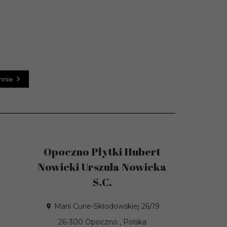
mnie
Opoczno Płytki Hubert
Nowicki Urszula Nowicka
S.C.
Marii Curie-Skłodowskiej 26/19
26-300
Opoczno
,
Polska