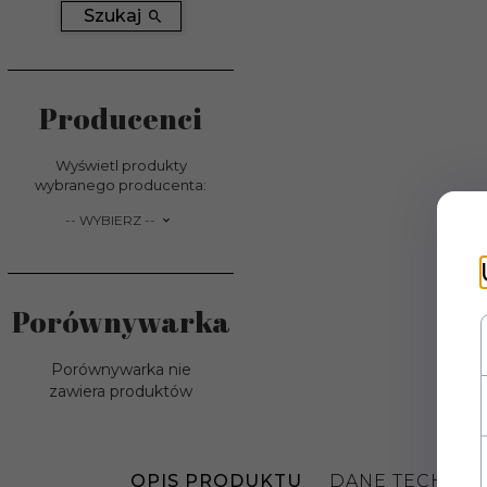
Szukaj
Producenci
Wyświetl produkty
wybranego producenta:
set_producers
-- WYBIERZ --
Porównywarka
Porównywarka nie
zawiera produktów
OPIS PRODUKTU
DANE TECHNIC