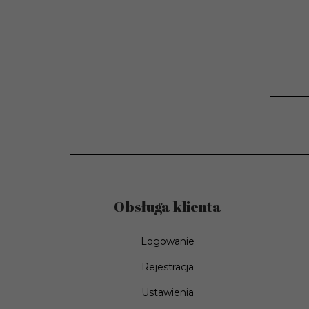
Czas dostawy
Od 1 do 3 dni roboczy
produktu:
Gwarancja:
Tak
Ilość twarzy
Tak - 6 faces
produktu:
Rektyfikacja:
Tak
Obsługa klienta
Logowanie
Rejestracja
Ustawienia