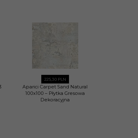
225,
30
PLN
132,
8
3
Aparici Carpet Sand Natural
Peronda Fae
100x100 – Płytka Gresowa
Dekoracyjna