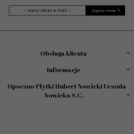
Zapisz mnie
Obsługa klienta
Informacje
Opoczno Płytki Hubert Nowicki Urszula
Nowicka S.C.