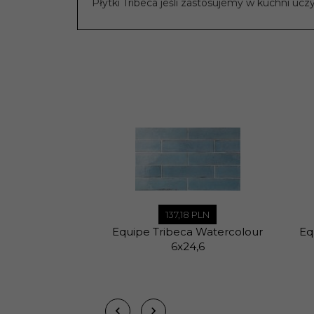
Płytki Tribeca jeśli zastosujemy w kuchni uczy
Mrozoodporność:
Tak
Ilość sztuk w
38
opakowaniu:
Ilość m2 w
0,50
opakowaniu:
Rodzaj
Błyszcząca
powierzchni:
Zastosowanie:
Wewnątrz , Zewnątrz
137,
18
PLN
Grubość płytki:
9 mm
Equipe Tribeca Watercolour
Eq
6x24,6
Sprzedaż
Produkt sprzedawany
produktu:
Podana cena
1 m2
dotyczy: