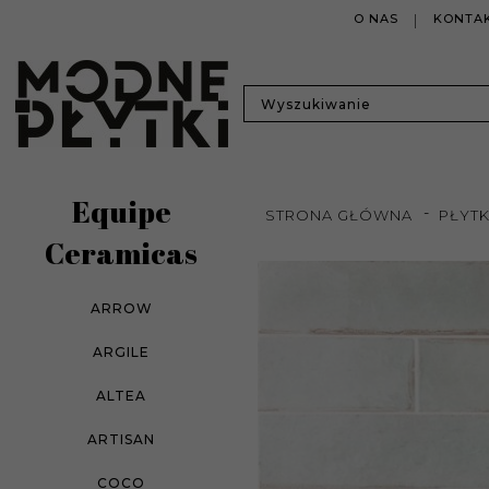
O NAS
KONTAK
Equipe
STRONA GŁÓWNA
PŁYT
Ceramicas
ARROW
ARGILE
ALTEA
ARTISAN
COCO