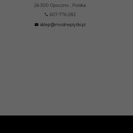
26-300
Opoczno
,
Polska
607-776-282
sklep@modneplytki.pl