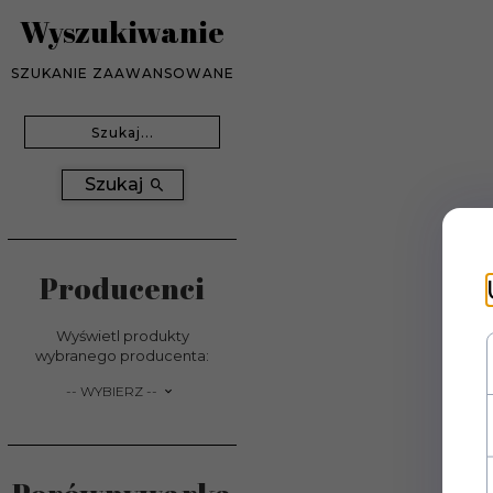
Wyszukiwanie
SZUKANIE ZAAWANSOWANE
Wyszukiwanie
Szukaj
Producenci
Wyświetl produkty
wybranego producenta:
set_producers
-- WYBIERZ --