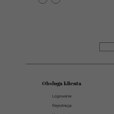
Waga
7,60 kg
opakowania:
Czas dostawy
Od 1 do 3 dni roboczy
produktu:
Kod producenta:
26880
Obsługa klienta
Logowanie
Rejestracja