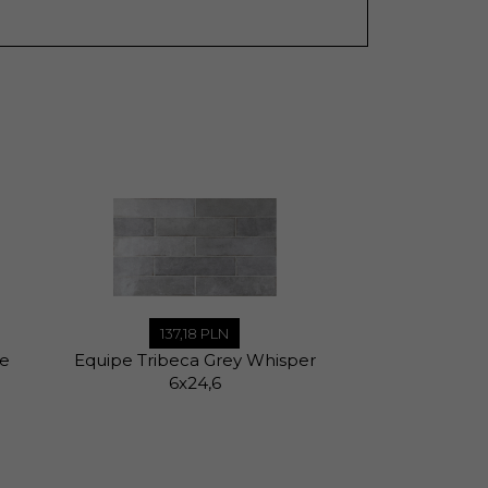
137,
18
PLN
137,
1
te
Equipe Tribeca Grey Whisper
Equipe Tribec
6x24,6
6x2