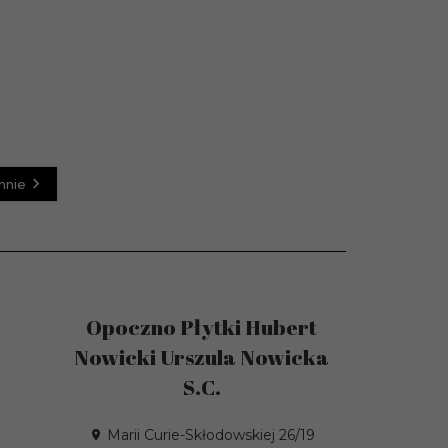
mnie
Opoczno Płytki Hubert
Nowicki Urszula Nowicka
S.C.
Marii Curie-Skłodowskiej 26/19