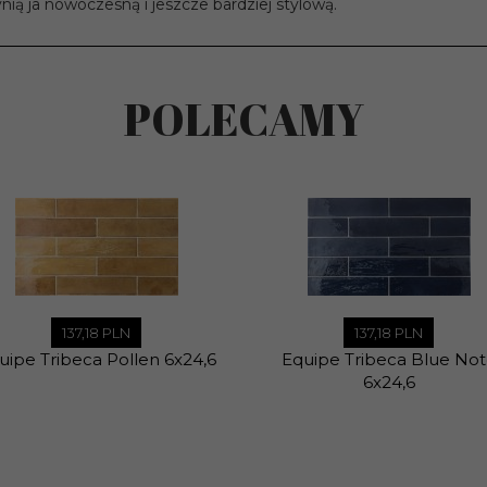
nią ja nowoczesną i jeszcze bardziej stylową.
POLECAMY
137,
18
PLN
137,
18
PLN
uipe Tribeca Pollen 6x24,6
Equipe Tribeca Blue No
6x24,6
 na pełne opakowania