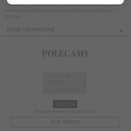
kolorowych płytek Artisan. Płytki Equipe Artisan uczynią
nowoczesną kuchnię jeszcze bardziej awangardową i
stylową.
DANE TECHNICZNE
POLECAMY
131,
65
PLN
Equipe Artisan Aqua 6,5x20
KUP TERAZ!