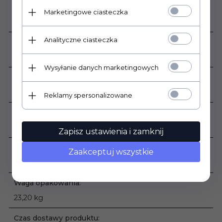
Rodzaj powierzchni:
Marketingowe ciasteczka
Matowa
Analityczne ciasteczka
Zastosowanie:
Wewnątrz , Zewnątrz
Wysyłanie danych marketingowych
Grubość płytki:
8 mm
Reklamy spersonalizowane
Sprzedaż produktu:
Produkt sprzedawany na pełne opakowania
Zapisz ustawienia i zamknij
Podana cena dotyczy:
Zaakceptuj wszystkie
1 m2
Waga opakowania:
23,20 kg
Czas dostawy produktu: