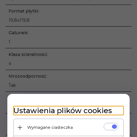
Format płytki:
19,8x119,8
Gatunek:
1
Klasa ścieralności:
4
Mrozoodporność:
Tak
Ilość sztuk w opakowaniu:
5
Ustawienia plików cookies
Ilość m2 w opakowaniu:
Wymagane ciasteczka
1,19